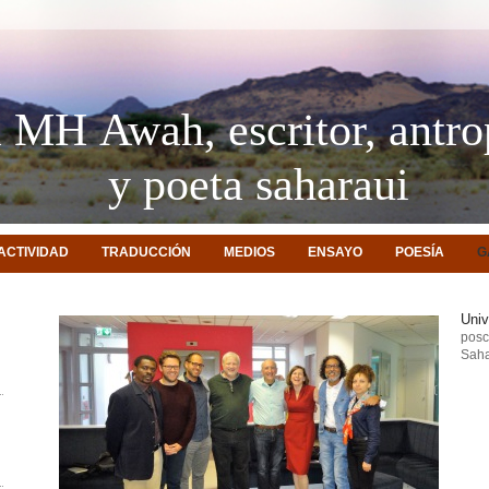
 MH Awah, escritor, antr
y poeta saharaui
ACTIVIDAD
TRADUCCIÓN
MEDIOS
ENSAYO
POESÍA
G
Univ
posco
Saha