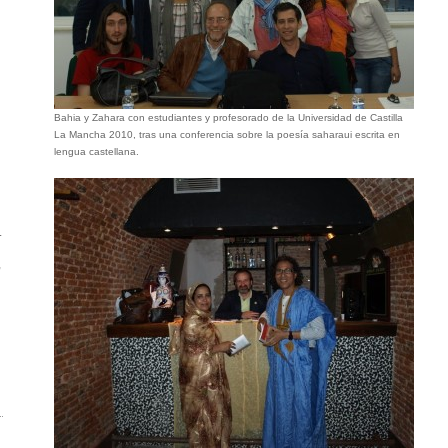
Bahia y Zahara con estudiantes y profesorado de la Universidad de Castilla
La Mancha 2010, tras una conferencia sobre la poesía saharaui escrita en
lengua castellana.
.
,