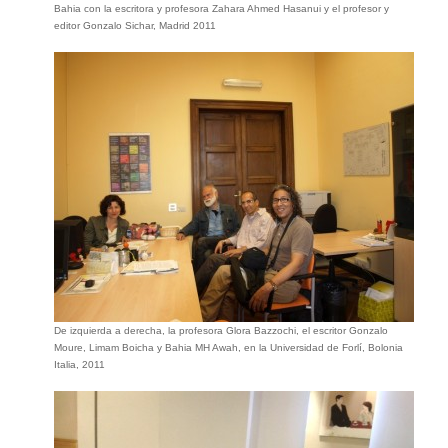
Bahia con la escritora y profesora Zahara Ahmed Hasanui y el profesor y
editor Gonzalo Sichar, Madrid 2011
De izquierda a derecha, la profesora Glora Bazzochi, el escritor Gonzalo
Moure, Limam Boicha y Bahia MH Awah, en la Universidad de Forlí, Bolonia
Italia, 2011