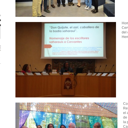
Hom
Cerv
del 
Hen
Con
Re
el
de
la 
Ca