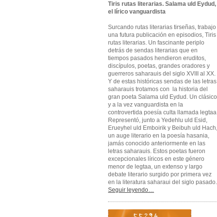
Tiris rutas literarias. Salama uld Eydud,
el lírico vanguardista
Surcando rutas literarias tirseñas, trabajo
una futura publicación en episodios, Tiris
rutas literarias. Un fascinante periplo
detrás de sendas literarias que en
tiempos pasados hendieron eruditos,
discípulos, poetas, grandes oradores y
guerreros saharauis del siglo XVIII al XX.
Y de estas históricas sendas de las letras
saharauis trotamos con la historia del
gran poeta Salama uld Eydud. Un clásico
y a la vez vanguardista en la
controvertida poesía culta llamada legtaa
Representó, junto a Yedehlu uld Esid,
Erueyhel uld Emboirik y Beibuh uld Hach
un auge literario en la poesía hasania,
jamás conocido anteriormente en las
letras saharauis. Estos poetas fueron
excepcionales líricos en este género
menor de legtaa, un extenso y largo
debate literario surgido por primera vez
en la literatura saharaui del siglo pasado.
Seguir leyendo…