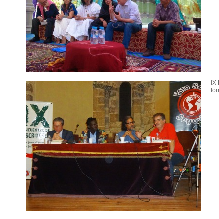
IX 
for