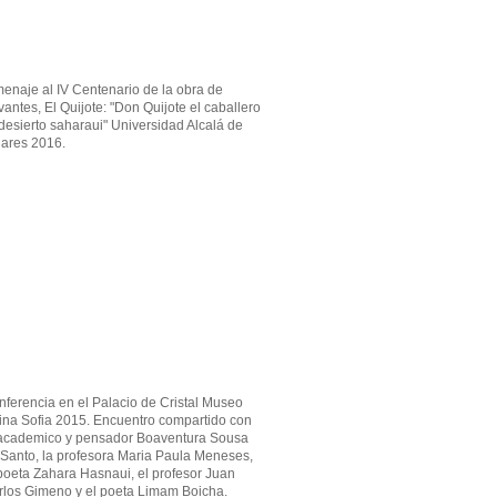
enaje al IV Centenario de la obra de
antes, El Quijote: "Don Quijote el caballero
desierto saharaui" Universidad Alcalá de
ares 2016.
ferencia en el Palacio de Cristal Museo
ina Sofia 2015. Encuentro compartido con
 academico y pensador Boaventura Sousa
 Santo, la profesora Maria Paula Meneses,
poeta Zahara Hasnaui, el profesor Juan
rlos Gimeno y el poeta Limam Boicha.