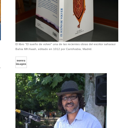
El libro "El sueño de volver" una de las recientes obras del escritor saharaui
Bahia MH Awah, editado en 1012 por CantArabia, Madrid.
,
n