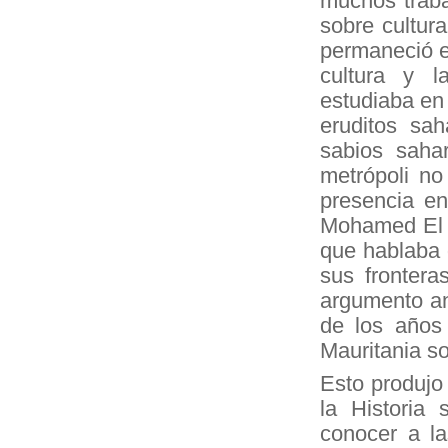
muchos trabaj
sobre cultura
permaneció en
cultura y l
estudiaba en 
eruditos sa
sabios sahar
metrópoli no
presencia en
Mohamed El M
que hablaba 
sus frontera
argumento an
de los años
Mauritania sob
Esto produjo
la Historia
conocer a l