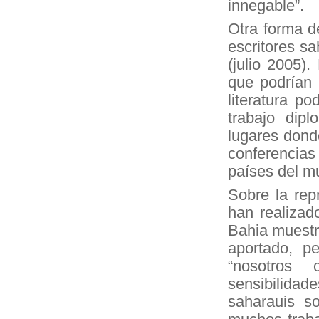
innegable”.
Otra forma d
escritores s
(julio 2005)
que podrían 
literatura p
trabajo dipl
lugares donde
conferencias
países del m
Sobre la repr
han realizad
Bahia muestra
aportado, p
“nosotros
sensibilidad
saharauis s