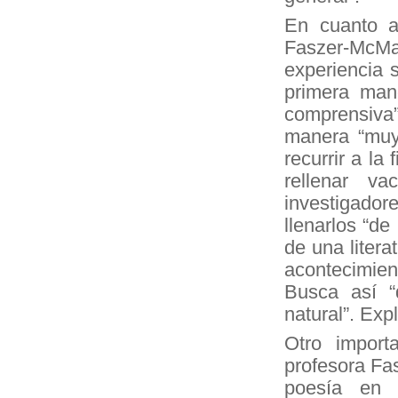
En cuanto a
Faszer-McMah
experiencia s
primera mano
comprensiva
manera “muy
recurrir a la
rellenar v
investigado
llenarlos “d
de una liter
acontecimien
Busca así “
natural”. Exp
Otro import
profesora Fa
poesía en 