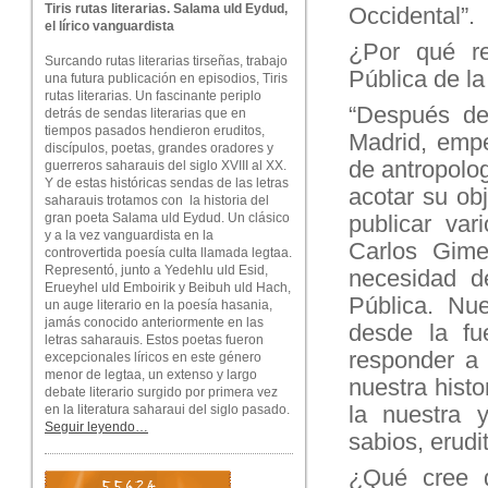
Tiris rutas literarias. Salama uld Eydud,
Occidental”.
el lírico vanguardista
¿Por qué re
Surcando rutas literarias tirseñas, trabajo
Pública de l
una futura publicación en episodios, Tiris
rutas literarias. Un fascinante periplo
“Después de
detrás de sendas literarias que en
tiempos pasados hendieron eruditos,
Madrid, empe
discípulos, poetas, grandes oradores y
de antropolog
guerreros saharauis del siglo XVIII al XX.
Y de estas históricas sendas de las letras
acotar su obj
saharauis trotamos con la historia del
publicar var
gran poeta Salama uld Eydud. Un clásico
y a la vez vanguardista en la
Carlos Gime
controvertida poesía culta llamada legtaa.
Representó, junto a Yedehlu uld Esid,
necesidad d
Erueyhel uld Emboirik y Beibuh uld Hach,
Pública. Nue
un auge literario en la poesía hasania,
jamás conocido anteriormente en las
desde la fu
letras saharauis. Estos poetas fueron
responder a 
excepcionales líricos en este género
menor de legtaa, un extenso y largo
nuestra histo
debate literario surgido por primera vez
la nuestra 
en la literatura saharaui del siglo pasado.
Seguir leyendo…
sabios, erudi
¿Qué cree q