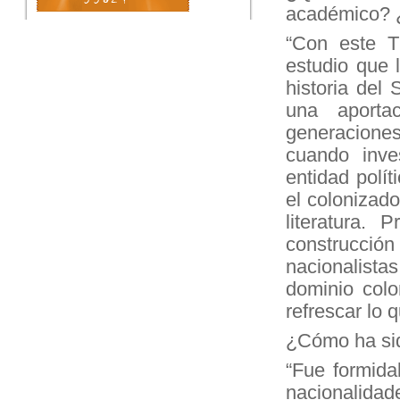
académico? ¿
“Con este T
estudio que l
historia del
una aporta
generacione
cuando inves
entidad polít
el colonizado
literatura. 
construcció
nacionalistas
dominio colo
refrescar lo 
¿Cómo ha sid
“Fue formida
nacionalid