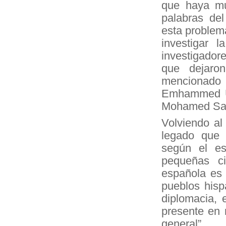
que haya mu
palabras del
esta problemá
investigar 
investigadore
que dejaro
mencionad
Emhammed Ul
Mohamed Sale
Volviendo al
legado que n
según el es
pequeñas ci
española es 
pueblos hisp
diplomacia, 
presente en 
general”.