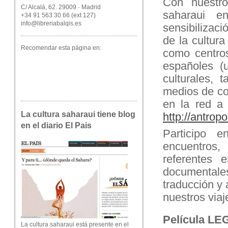
Con nuestro
C/ Alcalá, 62. 29009 · Madrid
saharaui e
+34 91 563 30 66 (ext 127)
info@libreriabalqis.es
sensibilizaci
de la cultura
Recomendar esta página en:
como centros
españoles (un
culturales,
medios de com
en la red a
La cultura saharaui tiene blog
http://antrop
en el diario El Pais
Participo e
encuentros,
referentes 
documentale
traducción y
nuestros viaj
Película LE
La cultura saharaui está presente en el