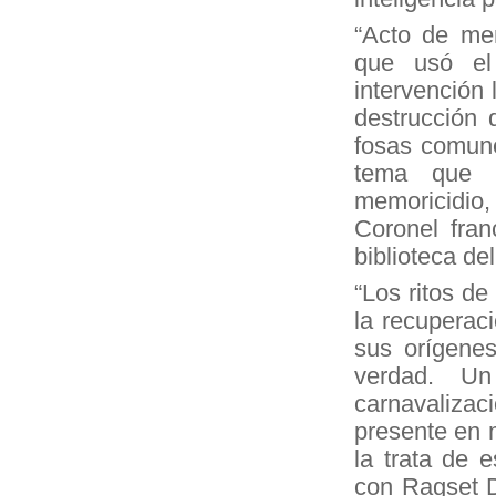
“Acto de mem
que usó el
intervención
destrucción 
fosas comune
tema que e
memoricidio
Coronel fra
biblioteca de
“Los ritos de
la recuperac
sus orígenes
verdad. Un
carnavalizaci
presente en m
la trata de 
con Ragset D