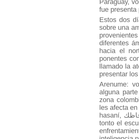
Paraguay, vo
fue presenta 
Estos dos d
sobre una am
provenientes
diferentes á
hacia el no
ponentes co
llamado la a
presentar los
Arenume: vo
alguna parte
zona colomb
les afecta e
hasaní,
حاظك
tonto el escu
enfrentamie
inteligencia 