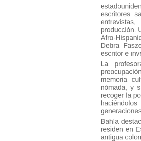
estadounide
escritores s
entrevistas
producción. U
Afro-Hispani
Debra Fasze
escritor e i
La profeso
preocupación
memoria cult
nómada, y s
recoger la po
haciéndolos
generaciones
Bahía destaca
residen en E
antigua colon