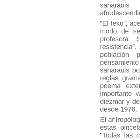
saharauis
afrodescendie
“El teko”, ac
modo de ser
profesora 
resistenci
población 
pensamiento
saharauis po
reglas grama
poema exte
importante v
diezmar y des
desde 1976.
El antropólog
estas pince
“Todas las c