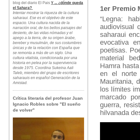
blog del diario El Pais
Y ... ¿dónde queda
1er Premio M
el Sahara?
Intentar mostrar la riqueza de la cultura
“Legna: hab
saharaui. Ese es el objetivo de este
espacio. Una cultura nacida de la
audiovisual 
narración oral, de los bellos paisajes del
desierto, de las vidas nómadas y el
saharaui enc
apego a la tierra, de su origen árabe,
evocativa e
bereber y musulmán, de sus costumbres
únicas y de la relación con España que
poetisas. Po
se remonta a más de un siglo. Una
material be
cultura vitalista, condicionada por una
historia en pelea por la supervivencia
Hamra hasta 
desde 1975. Coordina Sukeina Aali
en el norte
Taleb, miembro del grupo de escritores
saharauis en español Generación de la
Mauritania, 
Amistad.
los límites i
marcado por 
Crítica literaria del profesor Juan
guerra, resist
Ignacio Robles sobre "El sueño
de volver"
hilvanada des