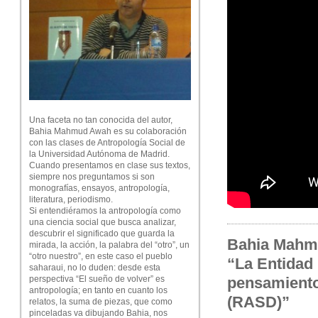
Una faceta no tan conocida del autor,
Bahia Mahmud Awah es su colaboración
con las clases de Antropología Social de
la Universidad Autónoma de Madrid.
Cuando presentamos en clase sus textos,
siempre nos preguntamos si son
monografías, ensayos, antropología,
literatura, periodismo.
Si entendiéramos la antropología como
una ciencia social que busca analizar,
descubrir el significado que guarda la
Bahia Mahmu
mirada, la acción, la palabra del “otro”, un
“otro nuestro”, en este caso el pueblo
“La Entidad 
saharaui, no lo duden: desde esta
perspectiva “El sueño de volver” es
pensamiento 
antropología; en tanto en cuanto los
(RASD)”
relatos, la suma de piezas, que como
pinceladas va dibujando Bahia, nos