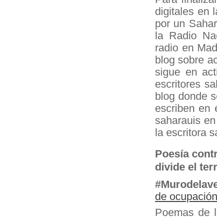
digitales en
por un Sahar
la Radio Na
radio en Mad
blog sobre ac
sigue en act
escritores sa
blog donde s
escriben en e
saharauis en
la escritora 
Poesía cont
divide el te
#
Murodelav
de ocupació
Poemas de l