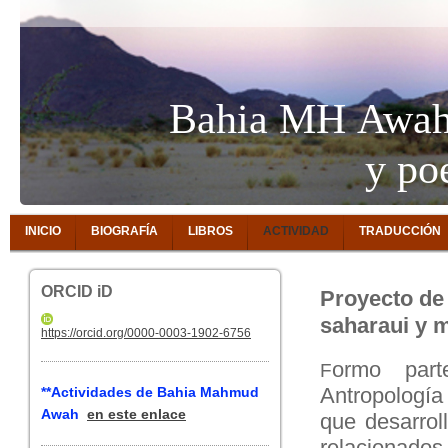
Bahia MH Awah, 
y po
INICIO
BIOGRAFÍA
LIBROS
ACTIVIDAD
TRADUCCIÓN
ORCID iD
Proyecto de 
saharaui y m
https://orcid.org/0000-0003-1902-6756
ormo part
F
Antropología
**
Actividades de Bahia Mahmud
Awah
en este enlace
que desarrol
relacionados